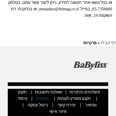
או בכל נושא אחר הקשור למידע
,
ניתן ליצור קשר עמנו
,
בטלפון
:
03-7358000,
במייל
: menashez@brimag.co.il,
או בכתובת
:
רח
'
השקמה
19,
אזור
.
דף הבית
»
פרטיות
משלוחים והחזרות
|
שאלות ותשובות
|
תקנון
|
תקנון מועדון לקוחות
|
פרטיות
|
טיפול
ומחזור
|
יצירת קשר
|
ביטול עסקה
|
איזור אישי