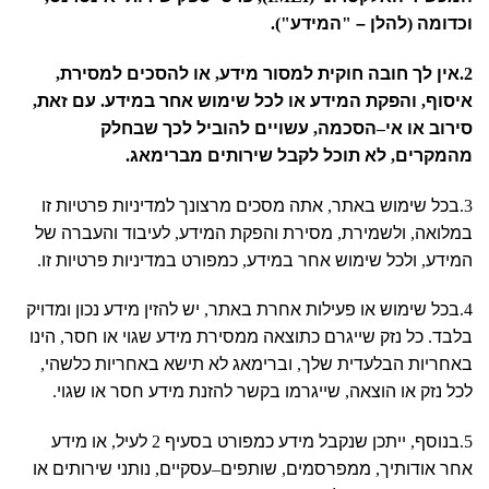
וכדומה
(
להלן –
"
המידע
").
2.
אין לך חובה חוקית למסור מידע
,
או להסכים למסירת
,
איסוף
,
והפקת המידע או לכל שימוש אחר במידע
.
עם זאת
,
סירוב או אי
–
הסכמה
,
עשויים להוביל לכך שבחלק
מהמקרים
,
לא תוכל לקבל שירותים מברימאג
.
3.
בכל שימוש באתר
,
אתה מסכים מרצונך למדיניות פרטיות זו
במלואה
,
ולשמירת
,
מסירת והפקת המידע
,
לעיבוד והעברה של
המידע
,
ולכל שימוש אחר במידע
,
כמפורט במדיניות פרטיות זו
.
4.
בכל שימוש או פעילות אחרת באתר
,
יש להזין מידע נכון ומדויק
בלבד
.
כל נזק שייגרם כתוצאה ממסירת מידע שגוי או חסר
,
הינו
באחריות הבלעדית שלך
,
וברימאג לא תישא באחריות כלשהי
,
לכל נזק או הוצאה
,
שייגרמו בקשר להזנת מידע חסר או שגוי
.
5.
בנוסף
,
ייתכן שנקבל מידע כמפורט בסעיף
2
לעיל
,
או מידע
אחר אודותיך
,
ממפרסמים
,
שותפים
–
עסקיים
,
נותני שירותים או