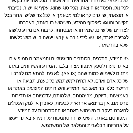
32.
ברימאג לא תהיה אחראית והיא פטורה מכל אחריות בקשר
לכל נזק
,
הפסד או הוצאה
,
מכל סוג שהוא
,
עקיף או ישיר
,
נסיבתי
או תוצאתי
,
שייגרם לך או למי מטעמך או לכל צד שלישי אחר בכל
הקשור והנוגע לאיסוף המידע
,
השימוש בו באתר
,
העברתו
לצדדים שלישיים
,
שמירתו או אבטחתו
,
לרבות אם מידע כלשהו
לגביכם יאבד
,
או יגיע לידי גורם עוין ו
/
או יעשה בו שימוש כלשהו
שלא בהרשאה
.
33.
המידע
,
התכנים
,
הכותרים הדיגיטליים והמאמרים המופיעים
באתר נועדו לספק אינפורמציה בלבד
.
המידע והשירותים באתר
ניתנים לשימוש כמות שהם
(AS IS).
לא ניתן להתאימם לצרכיו
של כל אדם ואדם
.
לא תהיה למשתמש כל טענה
,
תביעה או
דרישה כלפי ברימאג בגין המידע והשירותים המוצעים באתר או
באמצעותו
,
דיוקם
,
מהימנותם
,
שלמותם
,
עדכניותם או תדירות
פרסומם
.
אין ברימאג אחראית לבעיות
,
לאובדן או לנזק העלולים
להיגרם בעקבות השימוש באתר או ההסתמכות על המידע
המפורסם באתר
.
השימוש וההסתמכות על המידע באתר ייעשו
על אחריותו הבלעדית והמלאה של המשתמש
.