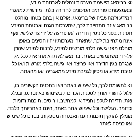
30.
ברימאג מיישמת מערכות ונהלים לאבטחת מידע
,
ובאמצעותם פוחתים הסיכונים לחדירה בלתי
–
מורשית למאגרי
המידע ולמחשביה של ברימאג
,
אולם אין בהם בטחון מוחלט
.
ברימאג אינה מתחייבת לכך
,
שמערכות הגנת ואבטחת המידע
חסינות בפני כל ניסיון חדירה ו
/
או פריצה על ידי צד שלישי
,
ואף
אינה מתחייבת לכך
,
שהאתר ומערכותיו יהיו חסינים באופן
מוחלט מפני גישה בלתי מורשית למידע
,
לרבות למידע שהוזן
על
–
ידי משתמשים באתר
.
ברימאג לא תהא אחראית לכל נזק
שנגרם בגין חדירה ו
/
או פריצה ו
/
או גישה בלתי מורשית ו
/
או כל
גניבת מידע או ניסיון לגניבת מידע ממאגריה ו
/
או מהאתר
.
31.
לתשומת לבך
,
כל שימוש באתר ו
/
או בתכנים הקשורים בו
,
עלול לחשוף אותך לסכנות הכרוכות בשימוש באינטרנט
,
ובכלל
זאת
,
חדירה לטלפון הנייד או למחשב
,
וירוסים
,
תוכנות זדוניות
וכדומה
.
הגלישה וכל שימוש אחר באתר
,
הינם באחריותך בלבד
.
מומלץ להתקין תוכנות הגנה ואבטחה מספקות
,
בטרם כל שימוש
ו
/
או כניסה לאתר
.