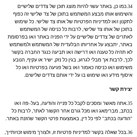
34.
כמו כן
,
באתר עשוי להיות מוצג תוכן של צדדים שלישיים
והשימוש אותו מבצע המשתמש בתוכן של צד שלישי זה כפוף
לתקנון ו
/
או למדיניות הפרטיות של אותו צד שלישי
.
כל שימוש
בתוכן של אותו צד שלישי
,
לרבות כל כניסה של המשתמש
לאתרים של צדדים שלישיים על ידי הפניה באתר ו
/
או בפרסומת
באתר
,
יתבצע על אחריותו הבלעדית של המשתמש ולמשתמש
לא תהיה כל טענה ו
/
או דרישה ו
/
או תביעה כנגד החברה בקשר
לכך
,
לרבות אך מבלי לגרוע
,
בגין כל נזק
,
ישיר או עקיף
,
הנובע
משימוש ו
/
או כניסה כאמור ו
/
או בשל פגיעה בפרטיות ו
/
או כל
איסוף מידע ו
/
או שימוש בו על ידי אותם צדדים שלישים
.
יצירת קשר
35.
אתה מאשר ומסכים לקבל כל פנייה והודעה
,
בעל
–
פה ו
/
או
בכתב
,
מברימאג ו
/
או מכל גורם אחר הקשור לאתר
,
לרבות כל
"
הודעה בכתב
"
לפי כל דין
,
באמצעות פרטי הקשר שהזנת באתר
.
36.
בכל שאלה בקשר למדיניות פרטיות זו
,
ולצורך מימוש זכויותייך
,