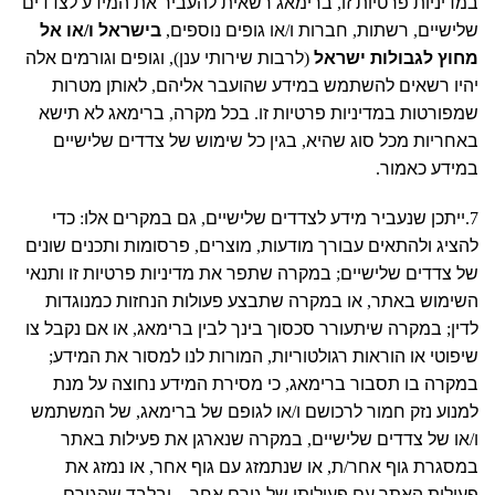
במדיניות פרטיות זו
,
ברימאג רשאית להעביר את המידע לצדדים
שלישיים
,
רשתות
,
חברות ו
/
או גופים נוספים
,
בישראל ו
/
או אל
מחוץ לגבולות ישראל
(
לרבות שירותי ענן
),
וגופים וגורמים אלה
יהיו רשאים להשתמש במידע שהועבר אליהם
,
לאותן מטרות
שמפורטות במדיניות פרטיות זו
.
בכל מקרה
,
ברימאג לא תישא
באחריות מכל סוג שהיא
,
בגין כל שימוש של צדדים שלישיים
במידע כאמור
.
7.
ייתכן שנעביר מידע לצדדים שלישיים
,
גם במקרים אלו
:
כדי
להציג ולהתאים עבורך מודעות
,
מוצרים
,
פרסומות ותכנים שונים
של צדדים שלישיים
;
במקרה שתפר את מדיניות פרטיות זו ותנאי
השימוש באתר
,
או במקרה שתבצע פעולות הנחזות כמנוגדות
לדין
;
במקרה שיתעורר סכסוך בינך לבין ברימאג
,
או אם נקבל צו
שיפוטי או הוראות רגולטוריות
,
המורות לנו למסור את המידע
;
במקרה בו תסבור ברימאג
,
כי מסירת המידע נחוצה על מנת
למנוע נזק חמור לרכושם ו
/
או לגופם של ברימאג
,
של המשתמש
ו
/
או של צדדים שלישיים
,
במקרה שנארגן את פעילות באתר
במסגרת גוף אחר
/
ת
,
או שנתמזג עם גוף אחר
,
או נמזג את
פעילות האתר עם פעילותו של גורם אחר – ובלבד שהגורם