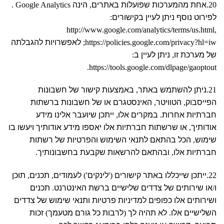
20.
אחת מהמערכות שפועלות באתרים
,
הינה
Google Analytics .
לפירוט נוסף ניתן לעיין בקישורים
:
http://www.google.com/analytics/terms/us.html,
https://policies.google.com/privacy?hl=iw;
לאפשרויות להגבלתה
של מערכת זו
,
ניתן לעיין ב
:
https://tools.google.com/dlpage/gaoptout.
21.
ניתן להשתמש באתר
,
באמצעות קישור של חשבונות
הפייסבוק
,
הטוויטר
,
האינסטגרם או של חשבונות ברשתות
חברתיות אחרות
.
במקרים אלו
,
ייתכן שיועבר אלינו מידע
אודותיך
,
או שרשתות חברתיות אלו יאספו מידע אודותיך ויעשו בו
שימוש
,
הכל בהתאם לתנאי השימוש והפרטיות של רשתות
חברתיות אלו
,
ובהתאם להרשאות שקבעת בחשבונותיך
.
22.
ייתכן שייכללו באתר קישורים
('
לינקים
')
לעמודים
,
תכנים
,
תוכן
ו
/
או שירותים של צדדים שלישיים ברשת האינטרנט
.
תכנים
ושירותים אלו כפופים למדיניות פרטיות ותנאי שימוש של צדדים
השלישיים אלו
.
לא תהיה לך
(
לרבות כל גורם מטעמך
)
זכות