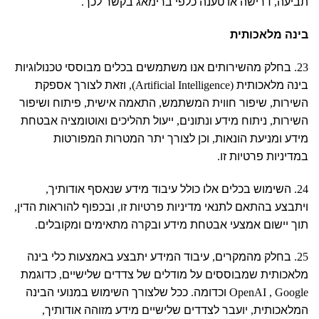
תביעה
,
דרישה או טענה כלפי ברימאג בקשר לכך
.
בינה מלאכותית
23.
בחלק מהשירותים אנו משתמשים בכלים מבוססי טכנולוגיות
בינה מלאכותית
(Artificial Intelligence),
וזאת לצורך אספקת
השירות
,
שיפור חווית המשתמש
,
התאמה אישית
,
פיתוח ושיפור
השירות
,
ניתוח מידע ונתונים
,
ייעול תהליכים ואוטומציה אבטחת
מידע ומניעת הונאות
,
וכן לצורך יתר המטרות המפורטות
במדיניות פרטיות זו
.
24.
השימוש בכלים אלו כולל עיבוד מידע שנאסף אודותיך
,
ויתבצע בהתאם לתנאי מדיניות פרטיות זו
,
ובכפוף להוראות הדין
,
תוך יישום אמצעי אבטחת מידע ובקרה מתאימים ומקובלים
.
25.
בחלק מהמקרים
,
עיבוד המידע יתבצע באמצעות כלי בינה
מלאכותית שמבוססים על מודלים של צדדים שלישיים
,
כדוגמת
OpenAI , Google
וכדומה
.
ככל שלצורך השימוש במנועי הבינה
המלאכותית
,
יועבר לצדדים שלישיים מידע מזוהה אודותיך
,