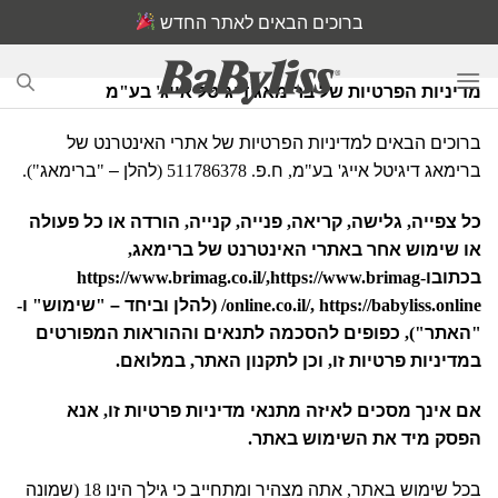
Ski
ברוכים הבאים לאתר החדש
t
conten
מדיניות הפרטיות של ברימאג דיגיטל אייג
'
בע
"
מ
ברוכים הבאים למדיניות הפרטיות של אתרי האינטרנט של
ברימאג דיגיטל אייג
'
בע
"
מ
,
ח
.
פ
. 511786378 (
להלן –
"
ברימאג
").
כל צפייה
,
גלישה
,
קריאה
,
פנייה
,
קנייה
,
הורדה או כל פעולה
או שימוש אחר באתרי האינטרנט של ברימאג
,
בכתובו
https://www.brimag.co.il/,https://www.brimag-
online.co.il/, https://babyliss.online/ (
להלן וביחד –
"
שימוש
"
ו
-
"
האתר
"),
כפופים להסכמה לתנאים וההוראות המפורטים
במדיניות פרטיות זו
,
וכן לתקנון האתר
,
במלואם
.
אם אינך מסכים לאיזה מתנאי מדיניות פרטיות זו
,
אנא
הפסק מיד את השימוש באתר
.
בכל שימוש באתר
,
אתה מצהיר ומתחייב כי גילך הינו
18 (
שמונה