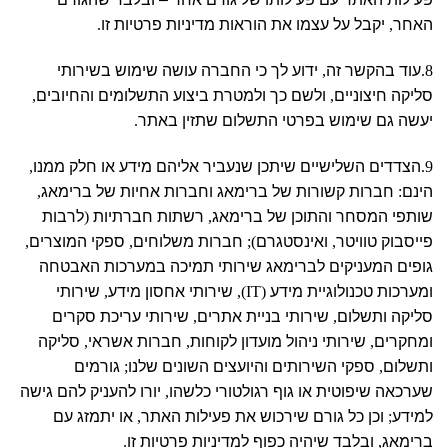
האחר
,
יקבל על עצמו את הוראות מדיניות פרטיות זו
.
8.
עוד בהקשר זה
,
ידוע לך כי החברה עושה שימוש בשירותי
סליקה חיצוניים
,
ולשם כך ולמטרת ביצוע התשלומים והחיובים
,
יעשה גם שימוש בפרטי התשלום שתזין באתר
.
9.
הצדדים השלישיים שיתכן שנעביר אליהם מידע או חלק ממנו
,
הינם
:
חברות קשורות של ברימאג וחברות אחיות של ברימאג
,
שותפי המסחר והתוכן של ברימאג
,
רשתות חברתיות
(
לרבות
פייסבוק טוויטר
,
ואינסטגרם
);
חברות משלוחים
,
ספקי המוצרים
,
גופים המעניקים לברימאג שירותי תמיכה במערכות האבטחה
ומערכות טכנולוגיית מידע
(IT),
שירותי אחסון מידע
,
שירותי
סליקה ותשלום
,
שירותי בניית אתרים
,
שירותי עריכת סקרים
ומחקרים
,
שירותי ניהול מועדון לקוחות
,
חברות אשראי
,
סליקה
ותשלום
,
ספקי השירותים והיועצים השונים שלנו
;
גורמים
שערכאה שיפוטית או גוף רגולטורי כלשהו
,
יורו להעניק להם גישה
למידע
;
וכן כל גורם שירכוש את פעילות האתר
,
או יתמזג עם
ברימאג
,
ובלבד שיהיה כפוף למדיניות פרטיות זו
.