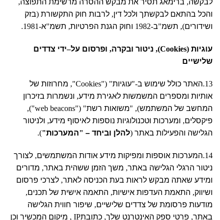
לבקשה
,
ברימאג תסיר את מבקש ההסרה מרשימת התפוצה
,
והכל בהתאם לבקשתך ולכל דין
,
לרבות חוק התקשורת
(
בזק
ושידורים
),
תשמ
"
ב
-1982
וחוק הגנת הפרטיות
,
תשמ
"
א
-1981.
עוגיות
(
Cookies),
ניטור ובקרה
,
ופרסום על
–
ידי צדדים
שלישיים
13.
האתר כולל שימוש ב
-"
עוגיות
" ("Cookies",
מחרוזות של
אותיות ומספרים המשמשות לאגירת מידע
,
ונשמרות בזיכרון
המחשב של המשתמש
), "
משואות רשת
" ("web beacons"),
פיקסלים
,
ומערכות וטכנולוגיות נוספות לאיסוף מידע
,
ולניטור
הגלישה והפעילות באתר
(
להלן וביחד –
"
המערכות
"
).
14.
המערכות אוספות ומפיקות מידע אודות המשתמשים
,
לצורך
ניטור הרגלי הגלישה באתר
,
משך הזמן ששהית באתר
,
מדורים
ומידע שאתה מבקש לראות בעת הכניסה לאתר
,
לצרכי פרסום
ושיווק
,
התאמת העדפות אישיות
,
התאמה אישית של תכנים
,
מודעות פרסומת של צדדים שלישיים
,
שיפור חווית הגלישה
באתר
,
פרטי ספק האינטרנט שלך
,
כתובת
IP ,
מיקום המכשיר וכן