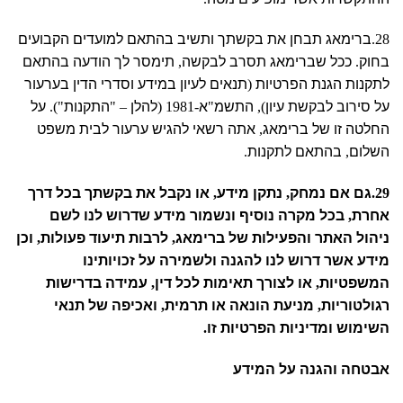
28.
ברימאג תבחן את בקשתך ותשיב בהתאם למועדים הקבועים
בחוק
.
ככל שברימאג תסרב לבקשה
,
תימסר לך הודעה בהתאם
לתקנות הגנת הפרטיות
(
תנאים לעיון במידע וסדרי הדין בערעור
על סירוב לבקשת עיון
),
התשמ
"
א
-1981 (
להלן
– "
התקנות
").
על
החלטה זו של ברימאג
,
אתה רשאי להגיש ערעור לבית משפט
השלום
,
בהתאם לתקנות
.
29.
גם אם נמחק
,
נתקן מידע
,
או נקבל את בקשתך בכל דרך
אחרת
,
בכל מקרה נוסיף ונשמור מידע שדרוש לנו לשם
ניהול האתר והפעילות של ברימאג
,
לרבות תיעוד פעולות
,
וכן
מידע אשר דרוש לנו להגנה ולשמירה על זכויותינו
המשפטיות
,
או לצורך תאימות לכל דין
,
עמידה בדרישות
רגולטוריות
,
מניעת הונאה או תרמית
,
ואכיפה של תנאי
השימוש ומדיניות הפרטיות זו
.
אבטחה והגנה על המידע