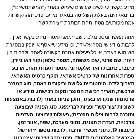
מידע בקשר לגולשים שעושים שימוש באתר
("
המשתמש
/
ים
").
ברימאג הינה
בעלת השליטה
במאגר מידע
,
ופרטי ההתקשרות
עמה מפורטים מטה
,
תחת הכותרת
"
יצירת קשר
".
אתה מאשר ומסכים לכך
,
שברימאג תאסוף מידע בקשר אליך
,
לרבות מידע שיימסר על
–
ידך
,
וכן מידע שייאסף או יופק במסגרת
השימוש באתר
,
או כל פעילות אחרת הקשורה לאתר
,
ולרבות בין
היתר
:
שם פרטי
,
שם משפחה
,
מספר טלפון
(
קווי ו
/
או נייד
),
כתובת
,
כתובת דואר אלקטרוני
,
מספר תעודת זהות
,
ארבע
ספרות אחרונות של כרטיס אשראי
,
תוקף כרטיס האשראי
,
תאריך לידה
,
היסטוריית גלישה וביקורים באתר
,
סוג המוצר
שרכשת
,
תאריך רכישת המוצר ומקום רכישתו
,
מידע או
פרסומות שנקראו באתר
,
תוכן פניות באתר
(
לרבות באמצעות
לשוניות
'
צור קשר
'
ופניות לברימאג
,
סוג הפניה שבוצעה
ותוכנה לרבות צילום מוצרים
),
פעולות שבוצעו
,
העדפות
צרכניות
,
הגדרות תצוגה
,
נתוני מערכת
,
שפה
,
אזור זמן
,
כתובות
IP,
נתוני מכשיר וחיבור
,
לרבות מספר זיהוי של
המכשיר האלקטרוני
(IMEI),
פרטי ספק שירותי אינטרנט
,