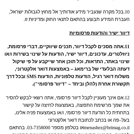
10.
בכל מקרה שנעביר מידע אודותיך אל מחוץ לגבולות ישראל
,
העברת המידע תבוצע בהתאם לתנאי החוק ומדיניות זו
.
דיוור ישיר והודעות פרסומיות
11.
אתה מסכים לקבל דיוור
,
תכנים שיווקיים
,
דברי פרסומת
,
ניוזלטרים
,
עדכונים
,
דיוור ישיר
,
הודעות על שינוי בשירות ו
/
או
שינוי באתר
,
התראות
,
וכל תוכן אחר שייקבע על פי שיקול
דעתה הבלעדי של ברימאג – באמצעות דואר אלקטרוני
,
משלוח דואר רגיל
,
הודעות טלפוניות
,
הודעות
SMS
ובכל דרך
תקשורת אחרת
(
להלן וביחד –
"
דיוור פרסומי
").
12.
אם אינך מעוניין לקבל דיוור פרסומי
,
אתה רשאי לבקש להסיר
את שמך מרשימת התפוצה
,
באמצעות לחיצה על קישור
בתחתית כל הודעת דיוור פרסומי
,
ו
/
או באמצעות פניה אלינו
,
בעל
–
פה או בכתב לכתובת דואר אלקטרוני
menashez@brimag.co.il
או בטלפון מספר
03-7358000.
בהתאם