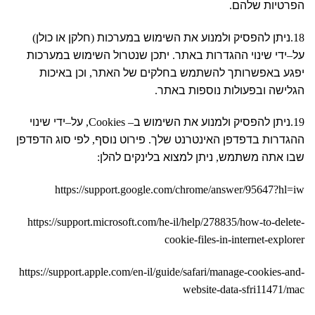
הפרטיות שלהם
.
18.
ניתן להפסיק ולמנוע את השימוש במערכות
(
חלקן או כולן
)
על
–
ידי שינוי ההגדרות באתר
.
יתכן שנטרול השימוש במערכות
יפגע באפשרותך להשתמש בחלקים של האתר
,
וכן באיכות
הגלישה ובפעולות נוספות באתר
.
19.
ניתן להפסיק ולמנוע את השימוש ב
– Cookies,
על
–
ידי שינוי
ההגדרות בדפדפן האינטרנט שלך
.
פירוט נוסף
,
לפי סוג הדפדפן
שבו אתה משתמש
,
ניתן למצוא בלינקים להלן
:
https://support.google.com/chrome/answer/95647?hl=iw
https://support.microsoft.com/he-il/help/278835/how-to-delete-
cookie-files-in-internet-explorer
https://support.apple.com/en-il/guide/safari/manage-cookies-and-
website-data-sfri11471/mac