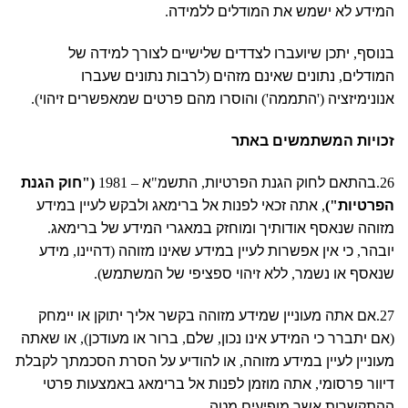
המידע לא ישמש את המודלים ללמידה
.
בנוסף
,
יתכן שיועברו לצדדים שלישיים לצורך למידה של
המודלים
,
נתונים שאינם מזהים
(
לרבות נתונים שעברו
אנונימיזציה
('
התממה
')
והוסרו מהם פרטים שמאפשרים זיהוי
).
זכויות המשתמשים באתר
26.
בהתאם לחוק הגנת הפרטיות
,
התשמ
"
א
– 1981
("
חוק הגנת
הפרטיות
")
,
אתה זכאי לפנות אל ברימאג ולבקש לעיין במידע
מזוהה שנאסף אודותיך ומוחזק במאגרי המידע של ברימאג
.
יובהר
,
כי אין אפשרות לעיין במידע שאינו מזוהה
(
דהיינו
,
מידע
שנאסף או נשמר
,
ללא זיהוי ספציפי של המשתמש
).
27.
אם אתה מעוניין שמידע מזוהה בקשר אליך יתוקן או יימחק
(
אם יתברר כי המידע אינו נכון
,
שלם
,
ברור או מעודכן
),
או שאתה
מעוניין לעיין במידע מזוהה
,
או להודיע על הסרת הסכמתך לקבלת
דיוור פרסומי
,
אתה מוזמן לפנות אל ברימאג באמצעות פרטי
ההתקשרות אשר מופיעים מטה
.