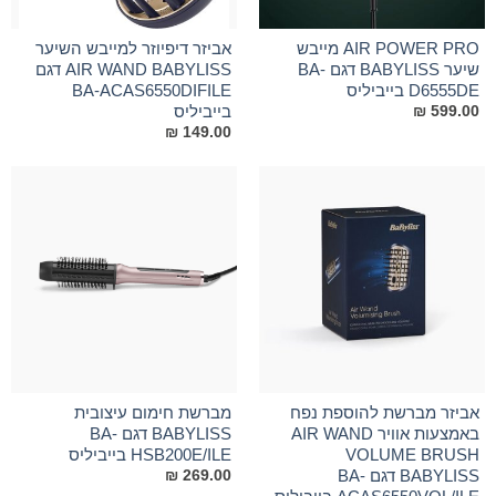
AIR POWER PRO מייבש
אביזר דיפיוזר למייבש השיער
שיער BABYLISS דגם BA-
AIR WAND BABYLISS דגם
D6555DE בייביליס
בייביליס
₪
599.00
₪
149.00
אביזר מברשת להוספת נפח
מברשת חימום עיצובית
באמצעות אוויר AIR WAND
BABYLISS דגם BA-
VOLUME BRUSH
HSB200E/ILE בייביליס
BABYLISS דגם BA-
₪
269.00