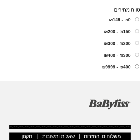
אדום
אפור
בורדו
ורוד
זהב
ירוק
כחול
3
טווח מחירים
כתום
לבן
סגול
צבעוני
צהוב
שחור
3 דרגות חימום
₪0 - ₪149
₪150 - ₪200
₪200 - ₪300
₪300 - ₪400
₪400 - ₪9999
משלוחים והחזרות
|
שאלות ותשובות
|
תקנון