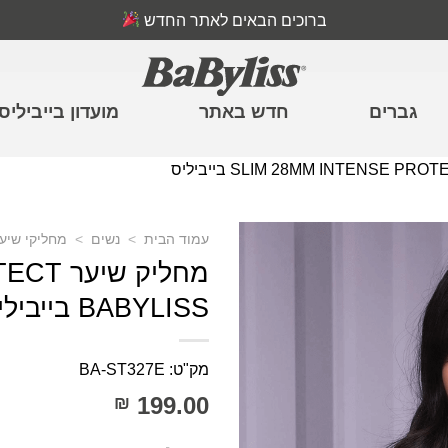
ברוכים הבאים לאתר החדש
גברים
חדש באתר
מועדון בייביליס
עמוד הבית
>
נשים
>
מחליקי שיע
מחליק 
BABYLISS בייביליס
מק"ט: BA-ST327E
199.00
₪