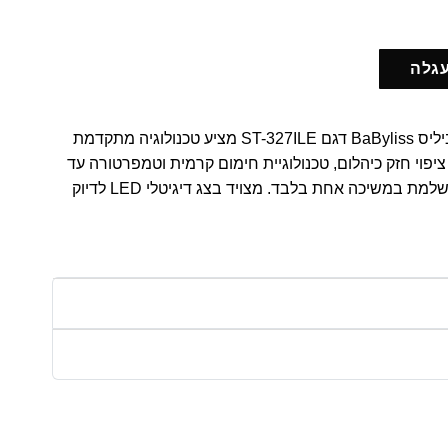
עגלה
מחליק השיער המתקדם של בייביליס BaByliss דגם ST-327ILE מציע טכנולוגיה מתקדמת
יפוי חזק כיהלום, טכנולוגיית חימום קרמית וטמפרטורה עד
235 מעלות – מבטיח החלקה מושלמת במשיכה אחת בלבד. מצויד בצג דיגיטלי LED לדיוק
טות ארוכות במיוחד ומתאים גם לשיער רטוב. מגיע בגוון