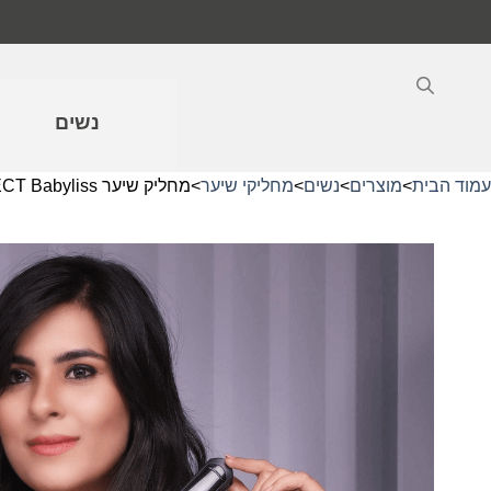
Ski
t
conten
נשים
עמוד הבית
>
מוצרים
>
נשים
>
מחליקי שיער
>
מחליק שיער SLIM 28MM INTENSE PROTECT Babyliss בייביליס