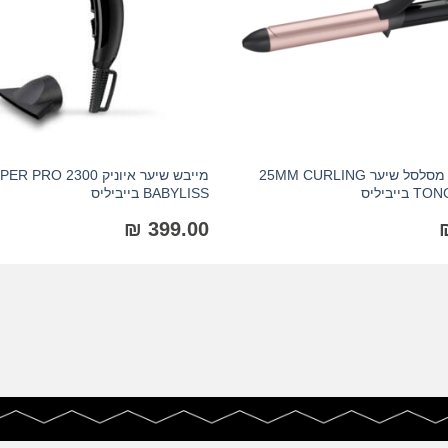
מסלסל שיער מסלסל שיער 25MM CURLING
מייבש שיער איוניק  PRO 2300
יביליס
BABYLISS בייביליס
₪
399.00