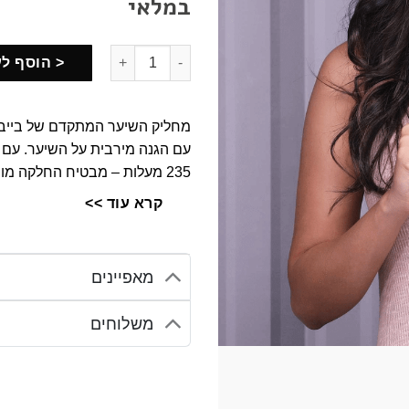
במלאי
כמות של מחליק שיער SLIM 28MM INTENSE PROTECT Babyliss בייביליס
< הוסף ל
עם הגנה מירבית על השיער. עם צ
מקסימלי, וסת טמפרטורה חכם, פל
קרא עוד >>
סגול אופנתי עם שנתיים אחריות.
מאפיינים
משלוחים