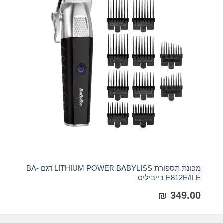
מכונת תספורת LITHIUM POWER BABYLISS דגם BA-
E812E/ILE בייביליס
LISS
00
₪
349.00