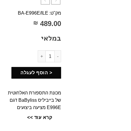
מק"ט: BA-E996E/ILE
489.00
₪
במלאי
כמות של מכונת תספורת אלחוטית PERFORMANCE DEFINITION STYLE Babyliss בייביל
< הוסף לעגלה
מכונת התספורת האלחוטית
של בייביליס BaByliss דגם
E996E מציעה ביצועים
מקצועיים עם להבי פלדה
קרא עוד >>
יפנית איכותיים. עם סוללת
ליתיום-יון המספקת עד 3