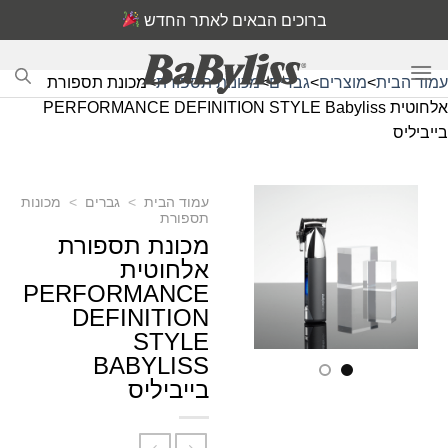
Ski
ברוכים הבאים לאתר החדש
t
conten
עמוד הבית
>
מוצרים
>
גברים
>
מכונות תספורת
>
מכונת תספורת
אלחוטית PERFORMANCE DEFINITION STYLE Babyliss
בייביליס
עמוד הבית
>
גברים
>
מכונות
תספורת
מכונת תספורת
אלחוטית
PERFORMANCE
DEFINITION
STYLE
BABYLISS
בייביליס