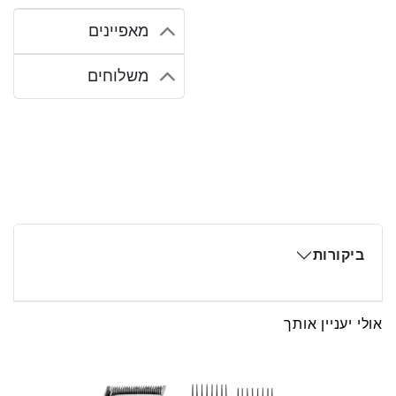
שעות עבודה רציפה, 10
מאפיינים
מוליכי חיתוך לאורכים שונים
ו-5 כיווני גובה – תיהנה
משלוחים
מגמישות מרבית בעיצוב
התספורת. המכשיר כולל
מעמד טעינת USB, חיווי מצב
טעינה ונרתיק אחסון שימושי
לשימוש מקצועי בכל מקום.
ביקורות
אולי יעניין אותך